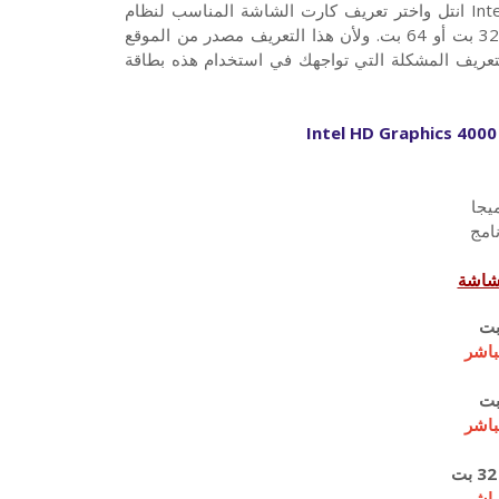
Graphics 4000 مباشرة من روابط التحميل من الموقع الرسمي لـ Intel انتل واختر تعريف كارت الشاشة المناسب لنظام
التشغيل الداعم لجهازك: ويندوز 7 و 8 و 10 و Vista و XP سواء كان 32 بت أو 64 بت. ولأن هذا التعريف مصدر من الموقع
لتعريف المشكلة التي تواجهك في استخدام هذه بطاقة
Intel HD Graphics 4000
امج
شاشة
باشر
باشر
باشر