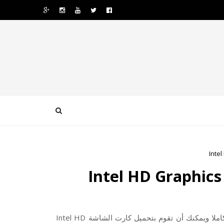
تحميل تعريف كارت الشاشة Intel HD Graphics 4000 تعريفا اصليا كاملا ويمكنك أن تقوم بتحميل كارت الشاشة Intel HD