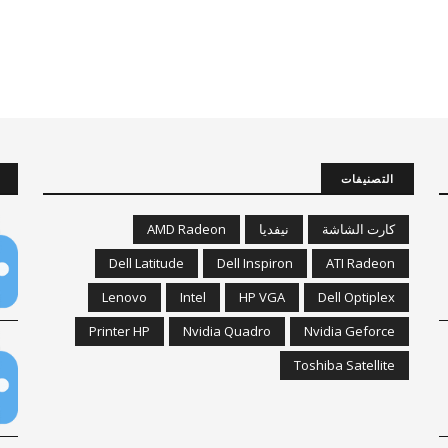
التصنيفات
AMD Radeon
نيفديا
كارت الشاشة
Dell Latitude
Dell Inspiron
ATI Radeon
Lenovo
Intel
HP VGA
Dell Optiplex
Printer HP
Nvidia Quadro
Nvidia Geforce
Toshiba Satellite