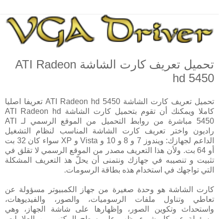
تحميل تعريف كارت الشاشة ATI Radeon
hd 5450
تحميل تعريف كارت الشاشة ATI Radeon hd 5450 تعريفا اصليا
كاملا ويمكنك أن تقوم بتحميل كارت الشاشة ATI Radeon hd
5450 مباشرة من روابط التحميل من الموقع الرسمي لـ ATI
راديون واختر تعريف كارت الشاشة المناسب لنظام التشغيل
الداعم لجهازك: ويندوز 7 و 8 و 10 و Vista و XP سواء كان 32 بت
أو 64 بت. ولأن هذا التعريف مصدر من الموقع الرسمي لا تقلق في
تثبيت و تنصيبه في جهازك ونتمنى أن يحلّ هذ التعريف المشكلة
التي تواجهك في استخدام هذه بطاقة الرسومات.
كارت الشاشة هو وحدة صغيرة من جهاز الكمبيوتر مسؤولة عن
تعاطي وتناول ملفات الرسوميات، والصور، والفيديوهات،
واستحداث وتكوين الصور، وإظهارها على شاشة الجهاز، وهي
مسؤولة عن كل شيء يظهر على سطح المكتب من العلامات،